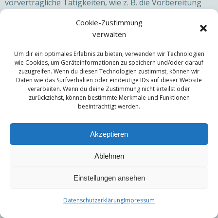
vorvertragliche Tätigkeiten, wie z. B. die Vorbereitung
eines Angebots, verarbeiten; Art. 6 Abs. 1 lit. f DSGVO
Cookie-Zustimmung
(Berechtigte Interessen): Wir wollen Kundenanfragen
verwalten
und geschäftliche Kommunikation in einem
professionellen Rahmen betreiben. Dazu sind gewisse
Um dir ein optimales Erlebnis zu bieten, verwenden wir Technologien
technische Einrichtungen wie z. B. E-Mail-Programme,
wie Cookies, um Geräteinformationen zu speichern und/oder darauf
zuzugreifen. Wenn du diesen Technologien zustimmst, können wir
Exchange-Server und Mobilfunkbetreiber notwendig,
Daten wie das Surfverhalten oder eindeutige IDs auf dieser Website
um die Kommunikation effizient betreiben zu können.
verarbeiten. Wenn du deine Zustimmung nicht erteilst oder
zurückziehst, können bestimmte Merkmale und Funktionen
Cookies
beeinträchtigt werden.
Akzeptieren
Was sind Cookies?
Ablehnen
Unsere Website verwendet HTTP-Cookies, um
Einstellungen ansehen
nutzerspezifische Daten zu speichern. Im Folgenden
erklären wir, was Cookies sind und warum Sie genutzt
Datenschutzerklärung
Impressum
werden, damit Sie die folgende Datenschutzerklärung
besser verstehen.